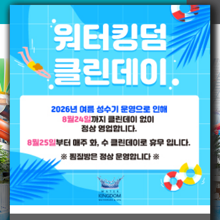
워터킹덤
VR