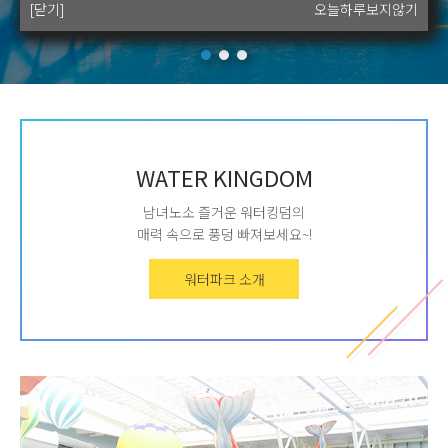
[닫기]
[닫기]
[닫기]
[닫기]
오늘하루보지않기
오늘하루보지않기
오늘하루보지않기
오늘하루보지않기
WATER KINGDOM
남녀노소 즐거운 워터킹덤의
매력 속으로 풍덩 빠져보세요~!
워터파크 소개