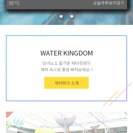
[닫기]
[닫기]
[닫기]
[닫기]
오늘하루보지않기
오늘하루보지않기
오늘하루보지않기
오늘하루보지않기
WATER KINGDOM
남녀노소 즐거운 워터킹덤의
매력 속으로 풍덩 빠져보세요~!
워터파크 소개