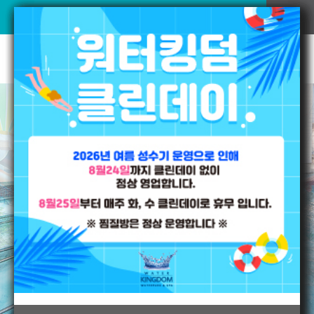
워터킹덤
VR