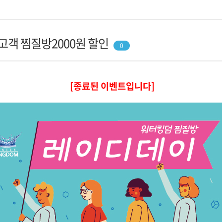
성고객 찜질방2000원 할인
0
[종
료된 이벤트입니다]