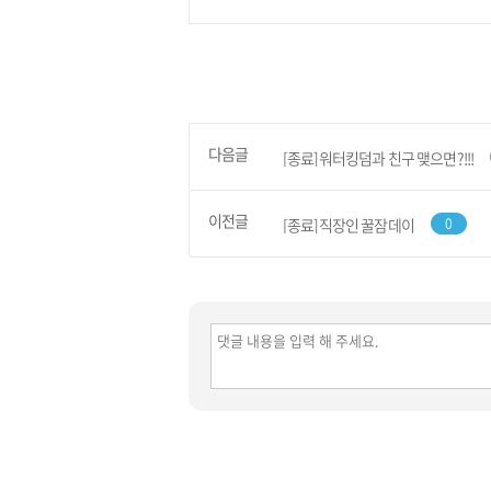
다음글
[종료]워터킹덤과 친구 맺으면?!!!
이전글
[종료]직장인 꿀잠데이
0