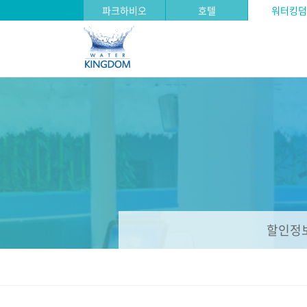
파크하비오
호텔
워터킹덤
할인정