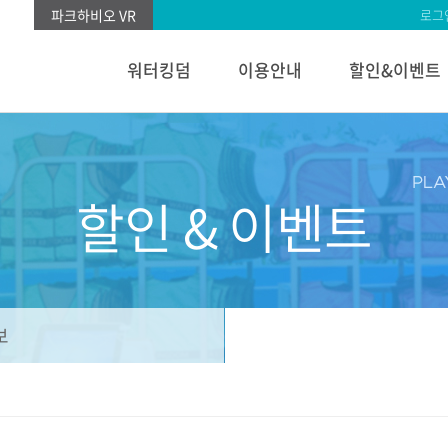
파크하비오 VR
로그
워터킹덤
이용안내
할인&이벤트
할인 & 이벤트
보