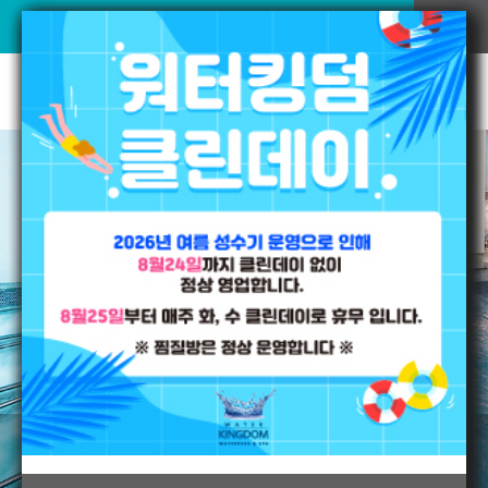
워터킹덤
VR