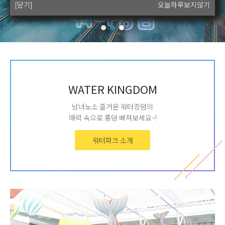
[닫기]
[닫기]
[닫기]
[닫기]
오늘하루보지않기
오늘하루보지않기
오늘하루보지않기
오늘하루보지않기
WATER KINGDOM
남녀노소 즐거운 워터킹덤의
매력 속으로 풍덩 빠져보세요~!
워터파크 소개