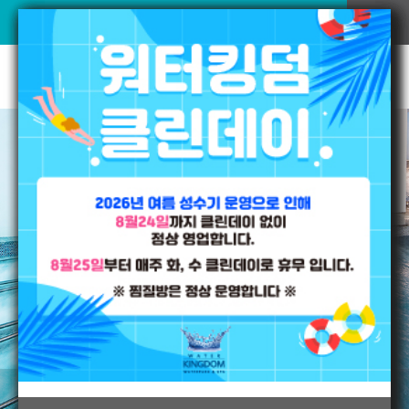
워터킹덤
VR