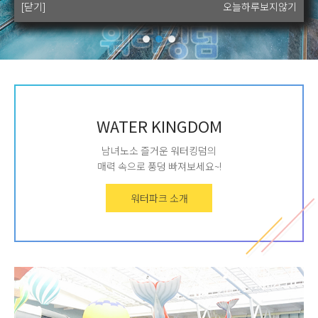
[닫기]
[닫기]
[닫기]
[닫기]
오늘하루보지않기
오늘하루보지않기
오늘하루보지않기
오늘하루보지않기
WATER KINGDOM
남녀노소 즐거운 워터킹덤의
매력 속으로 풍덩 빠져보세요~!
워터파크 소개