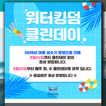
워터킹덤
VR