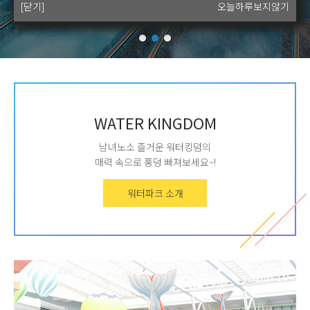
[닫기]
[닫기]
[닫기]
[닫기]
오늘하루보지않기
오늘하루보지않기
오늘하루보지않기
오늘하루보지않기
WATER KINGDOM
남녀노소 즐거운 워터킹덤의
매력 속으로 풍덩 빠져보세요~!
워터파크 소개